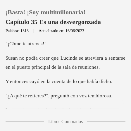
¡Basta! ¡Soy multimillonaria!
Capítulo 35 Es una desvergonzada
Palabras:1313
|
Actualizado en: 16/06/2023
0
te atre
atreviera a sentarse
Recargar
en el puesto
Historia
n la cuenta de lo
Salir
es?", preguntó co
ica desconcertaron a
Instalar APP
Susan. Un es
Libros Comprados