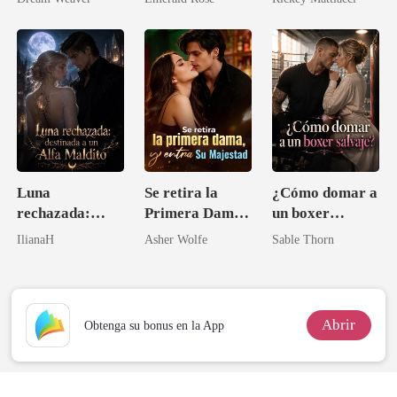
brillante
Luna
Se retira la
¿Cómo domar a
rechazada:
Primera Dama,
un boxer
destinada a un
y entra Su
salvaje?
IlianaH
Asher Wolfe
Sable Thorn
Alfa Maldito
Majestad
Abrir
Obtenga su bonus en la App