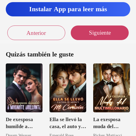
Es
Instalar App para leer más
Siguiente
Anterior
Quizás también le guste
De exesposa
Ella se llevó la
La exesposa
humilde a
casa, el auto y
muda del
magnate
mi corazón
multimillonario
Dream Weaver
Emerald Rose
Rickey Mattiacci