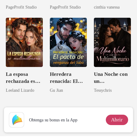
Ahora intocable
compañero y se
PARALITICA
PageProfit Studio
PageProfit Studio
cinthia vanessa
lo permití
La esposa
Heredera
Una Noche con
rechazada es
renacida: El
un
multimillonaria
pacto de
Multimillonario
Leeland Lizardo
Gu Jian
Tessychris
venganza del
lobo
Abrir
Obtenga su bonus en la App