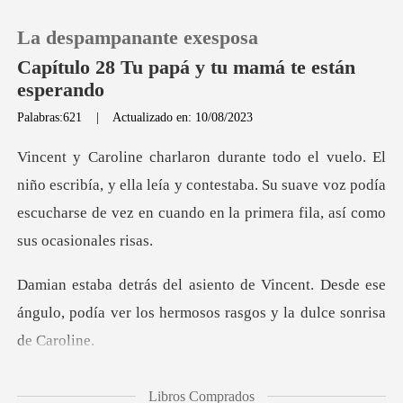
La despampanante exesposa
Capítulo 28 Tu papá y tu mamá te están
esperando
Palabras:621
|
Actualizado en: 10/08/2023
0
Recargar
bía, y ella leía y contestaba. Su suave voz podía
escucharse de v
Historia
nt. Desde ese
Salir
ángulo, podía ver los hermo
Instalar APP
observa
Libros Comprados