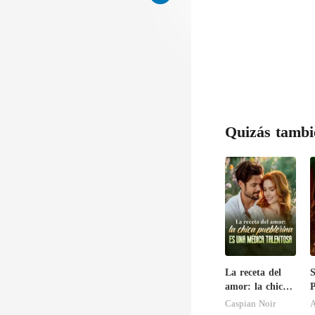
Quizás tambi
La receta del
S
amor: la chica
P
pueblerina es
y
Caspian Noir
A
una médica
M