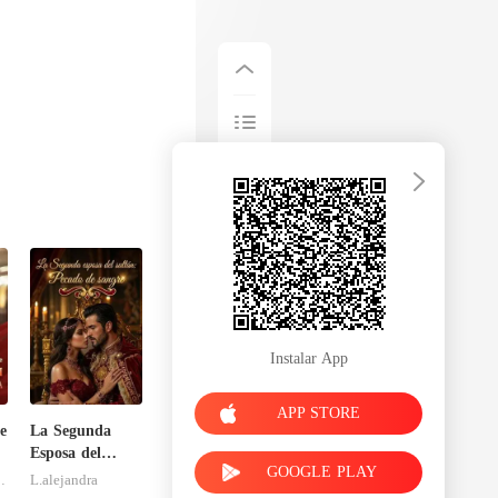
Instalar App
APP STORE
e
La Segunda
Esposa del
GOOGLE PLAY
Sultán: Pecado
callum
L.alejandra
de Sangre