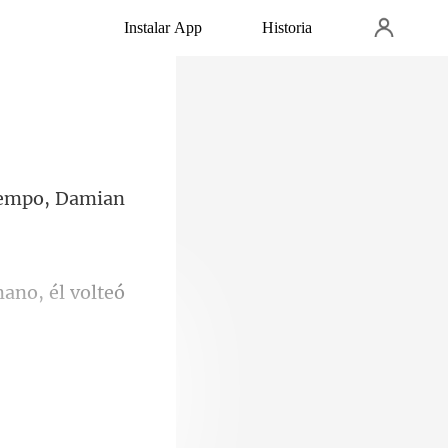
Instalar App
Historia
tiempo, Damian
mano, é
n así,