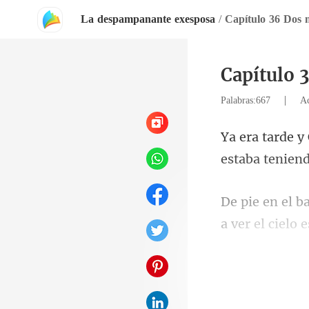
La despampanante exesposa
/
Capítulo 36 Dos 
Capítulo 
|
Palabras:667
Ac
estaba teni