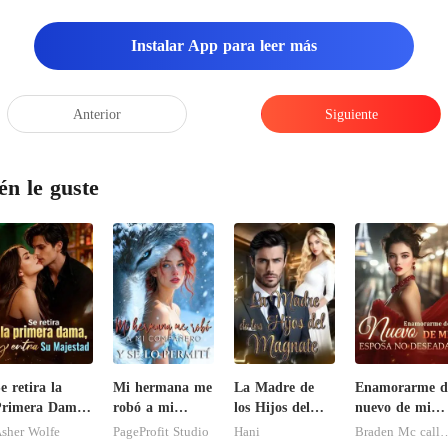
Instalar App para leer más
Anterior
Siguiente
én le guste
e retira la
Mi hermana me
La Madre de
Enamorarme d
rimera Dama,
robó a mi
los Hijos del
nuevo de mi
 entra Su
compañero y se
Magnate
esposa no
sher Wolfe
PageProfit Studio
Hani
Braden Mc 
ajestad
lo permití
deseada