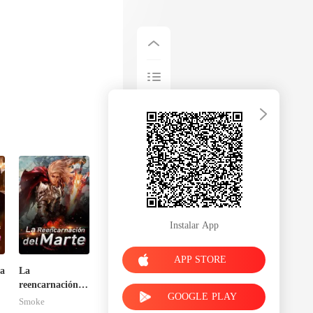
Instalar App
APP STORE
la
La
reencarnación
GOOGLE PLAY
u
del Marte
Smoke