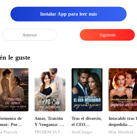
Instalar App para leer más
Anterior
Siguiente
én le guste
ormenta de
Amor, Traición
Tras el divorcio,
Intocable tras 
mor: Por
Y Venganza: Mi
el CEO
despedida:
avor, ámame
Ex Encantadora
descubrió que
Ahora revela s
sa Peacock
PRUDENCIA SANDOVAL
SoulCharger
Mira Westfield
on dulzura
soy una genio
imperio secreto