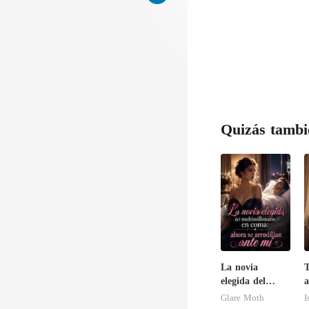
Quizás tambi
La novia
T
elegida del
a
multimillonario
f
Glare Moth
I
en coma: ahora
c