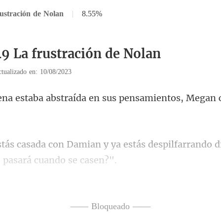
ustración de Nolan
|
8.55%
49 La frustración de Nolan
tualizado en: 10/08/2023
traída en sus pensamientos
ya estás despilfarrando d
ues siempre ha
o era la
—— Bloqueado ——