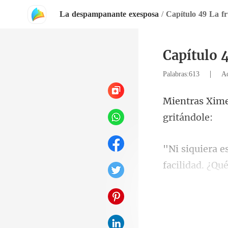
La despampanante exesposa
/
Capítulo 49 La fr
Capítulo 
|
Palabras:613
Ac
fa
mujer avara. N