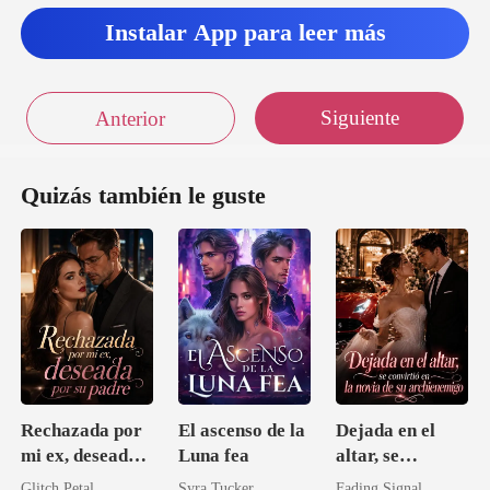
Instalar App para leer más
Siguiente
Anterior
Quizás también le guste
Rechazada por
El ascenso de la
Dejada en el
mi ex, deseada
Luna fea
altar, se
por su padre
convirtió en la
Glitch Petal
Syra Tucker
Fading Signal