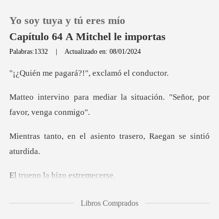
Yo soy tuya y tú eres mío
Capítulo 64 A Mitchel le importas
Palabras:1332
|
Actualizado en: 08/01/2024
0
ará?!", exclamó
ar la situación. "Señor, p
Recargar
Historia
asiento trasero, Raega
Salir
la hizo es
Instalar APP
de Mitchel y
Libros Comprados
Lauren, pero verlos juntos