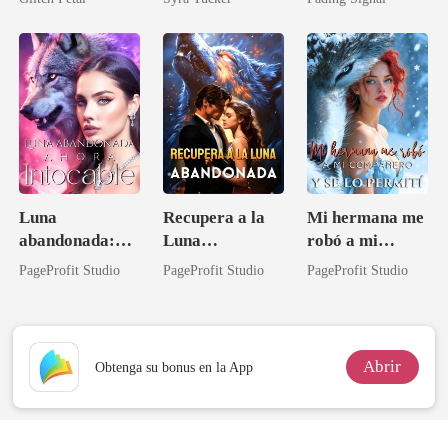
novia de su
archienemigo
Luna
Recupera a la
Mi hermana me
abandonada:
Luna
robó a mi
Ahora intocable
abandonada
compañero y se
PageProfit Studio
PageProfit Studio
PageProfit Studio
lo permití
Abrir
Obtenga su bonus en la App