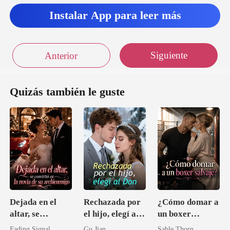
Instalar App para leer más
Siguiente
Anterior
Quizás también le guste
Dejada en el
Rechazada por
¿Cómo domar a
altar, se
el hijo, elegí al
un boxer
convirtió en la
Don
salvaje?
Fading Signal
Gu Jian
Sable Thorn