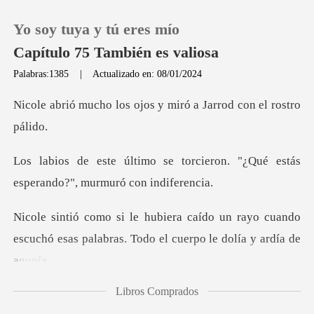
Yo soy tuya y tú eres mío
Capítulo 75 También es valiosa
Palabras:1385
|
Actualizado en: 08/01/2024
0
ojos y miró a Jarrod
Recargar
orcieron. "¿Qué estás
esperand
Historia
n rayo cuando
Salir
escuchó esas palabras. Tod
Instalar APP
Libros Comprados
oportable que el abus