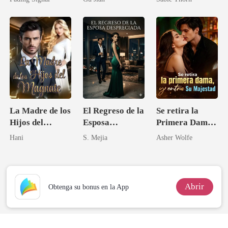
novia de su
archienemigo
La Madre de los
El Regreso de la
Se retira la
Hijos del
Esposa
Primera Dama,
Magnate
Despreciada
y entra Su
Hani
S. Mejia
Asher Wolfe
Majestad
Abrir
Obtenga su bonus en la App