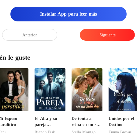
Instalar App para leer más
Anterior
Siguiente
én le guste
i Esposo
El Alfa y su
De tonta a
Unidos por el
aralitico
pareja
reina en un solo
Destino
rechazada
día
ani
Rianon Fisk
Stella Montgomery
Emma Brown