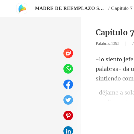
MADRE DE REEMPLAZO SOMETIDA AL CEO
/
Capítulo 7
Capítulo 
|
Palabras:1393
alabras- da u
e 
am