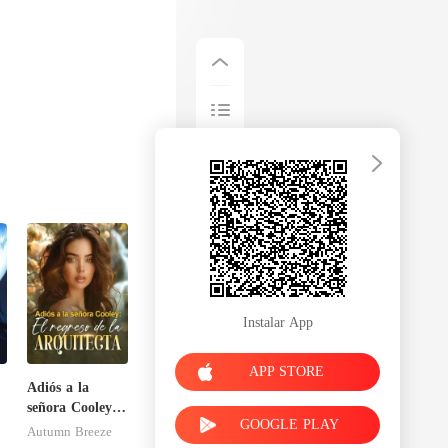
Instalar App
APP STORE
Adiós a la
señora Cooley:
GOOGLE PLAY
El regreso de la
Autumn Breeze
arquitecta