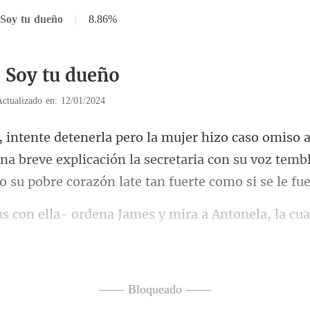
 Soy tu dueño
|
8.86%
7 Soy tu dueño
Actualizado en: 12/01/2024
na breve explicación la secretaria con su voz temb
dena James y mira a Antonela
retiró dej
—— Bloqueado ——