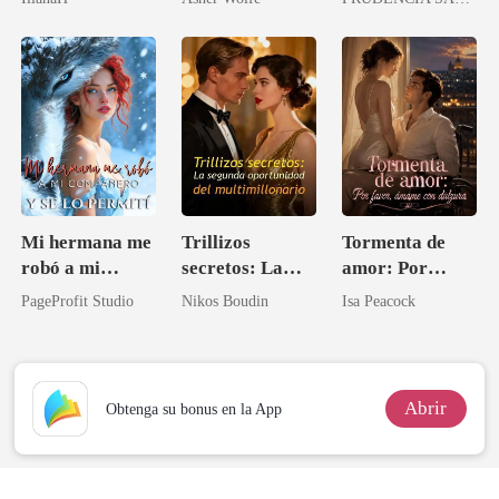
Alfa Maldito
Majestad
Mi hermana me
Trillizos
Tormenta de
robó a mi
secretos: La
amor: Por
compañero y se
segunda
favor, ámame
PageProfit Studio
Nikos Boudin
Isa Peacock
lo permití
oportunidad del
con dulzura
multimillonario
Abrir
Obtenga su bonus en la App