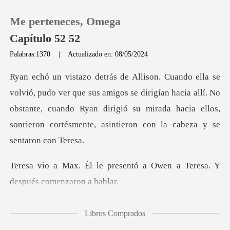
Me perteneces, Omega
Capítulo 52 52
Palabras:1370
|
Actualizado en: 08/05/2024
0
amigos se dirigían hacia allí. No
Recargar
obstante, cuando Ryan dirigió su mirada hacia
Historia
Salir
sentó a Owen a Teresa. Y
de
Instalar APP
ntat
Libros Comprados