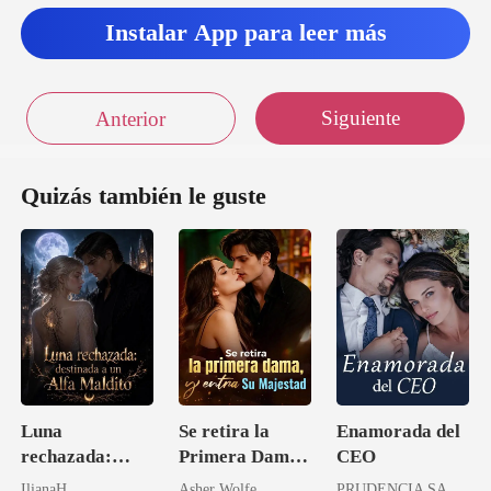
as
Instalar App para leer más
Siguiente
Anterior
Quizás también le guste
Luna
Se retira la
Enamorada del
rechazada:
Primera Dama,
CEO
destinada a un
y entra Su
IlianaH
Asher Wolfe
PRUDENCIA SANDOVAL