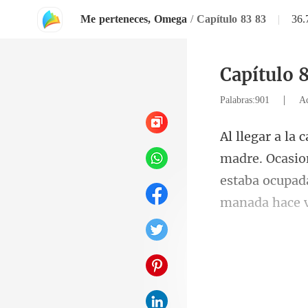
Me perteneces, Omega
/
Capítulo 83 83
|
36
Capítulo 
|
Palabras:901
Ac
estaba ocupad
stá 
es