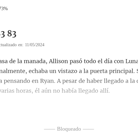
.73%
83 83
tualizado en: 11/05/2024
lmente, echaba un vistazo a la puerta principal.
a pensando en Ryan. A p
él?",
cuchó la
—— Bloqueado ——