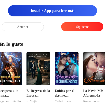
Instalar App para leer más
Anterior
Siguiente
én le guste
ecupera a la
El Regreso de la
Unidos por el
La Novia Más
Luna
Esposa
destino:
Afortunada
abandonada
Despreciada
casarme con el
ageProfit Studio
S. Mejia
Cathrin Lees
Roana Javier
CEO