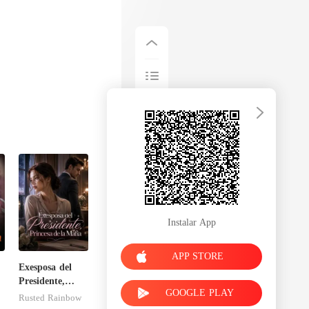
Instalar App
APP STORE
Exesposa del
Presidente,
GOOGLE PLAY
Princesa de la
Rusted Rainbow
Mafia