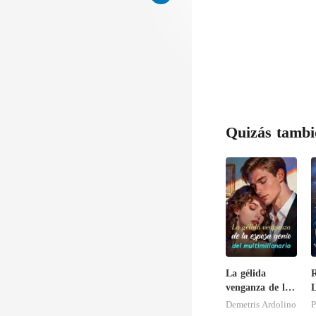
Quizás tambi
La gélida
R
venganza de la
esposa genio del
Demetris Ardolino
P
multimillonario