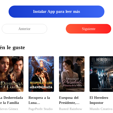
u amiga la chismosa, son tal para c
Instalar App para leer más
Anterior
Siguiente
én le guste
a Desheredada
Recupera a la
Exesposa del
El Heredero
e la Familia
Luna
Presidente,
Impostor
abandonada
Princesa de la
ieves Gómez
PageProfit Studio
Rusted Rainbow
Mundo Creativo
Mafia