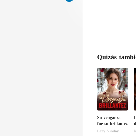
hablando con s
Quizás tambi
Su venganza
L
fue su brillantez
d
Lazy Sunday
N