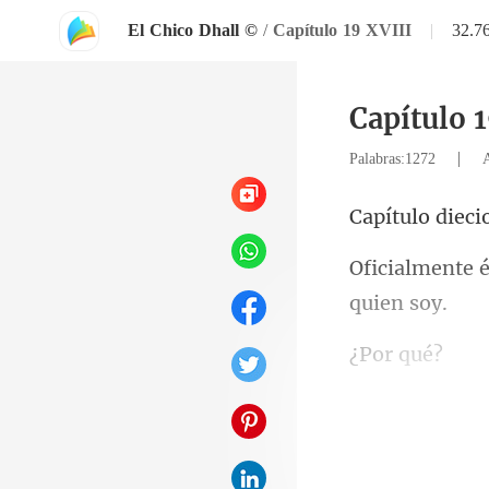
El Chico Dhall ©
/
Capítulo 19 XVIII
|
32.7
Capítulo 1
|
Palabras:1272
lo die
r q