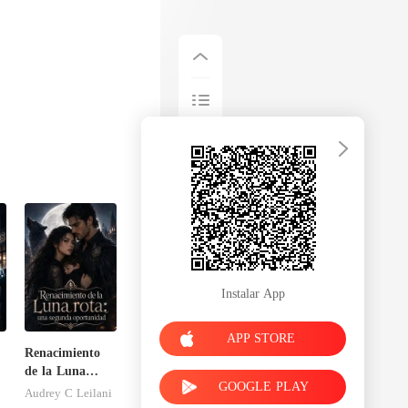
Instalar App
APP STORE
Renacimiento
de la Luna
GOOGLE PLAY
rota: una
Audrey C Leilani
segunda