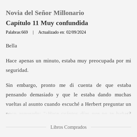
Novia del Señor Millonario
Capítulo 11 Muy confundida
Palabras:669
|
Actualizado en: 02/09/2024
0
e
o, estaba muy preocu
Recargar
Historia
e le estaba dando muchas
Salir
vueltas al asunto cuando escuché a Herbert pr
Instalar APP
Libros Comprados