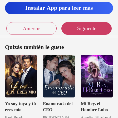
ciendo la verdad pu
Instalar App para leer más
Siguiente
Anterior
Quizás también le guste
Yo soy tuya y tú
Enamorada del
Mi Rey, el
eres mío
CEO
Hombre Lobo
Bank Brook
PRUDENCIA SANDOVAL
Angelina Bhardawaj.