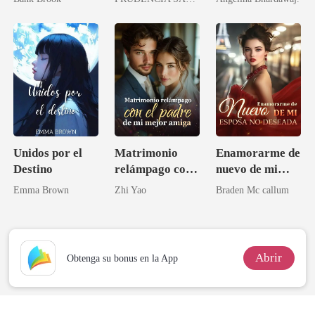
Unidos por el
Matrimonio
Enamorarme de
Destino
relámpago con
nuevo de mi
el padre de mi
esposa no
Emma Brown
Zhi Yao
Braden Mc callum
mejor amiga
deseada
Abrir
Obtenga su bonus en la App