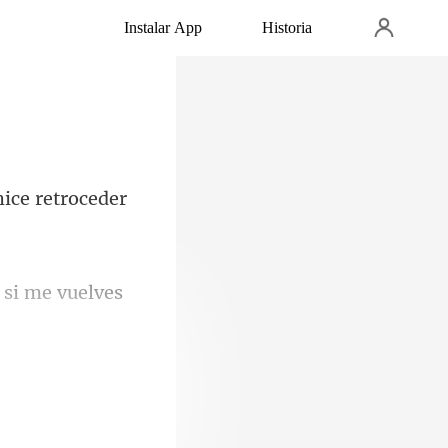
Instalar App
Historia
 si
d había