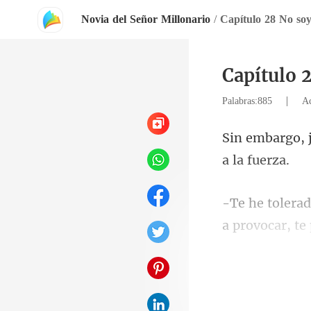
Novia del Señor Millonario
/
Capítulo 28 No so
Capítulo 
|
Palabras:885
Ac
agotado toda m