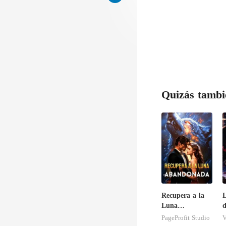
Quizás tambi
Recupera a la
Luna
d
abandonada
A
PageProfit Studio
V