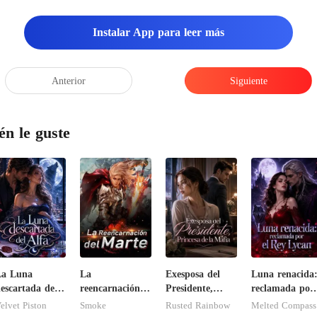
Instalar App para leer más
Anterior
Siguiente
én le guste
La Luna
La
Exesposa del
Luna renacida
escartada del
reencarnación
Presidente,
reclamada por
lfa
del Marte
Princesa de la
el Rey Lycan
elvet Piston
Smoke
Rusted Rainbow
Melted Compass
Mafia