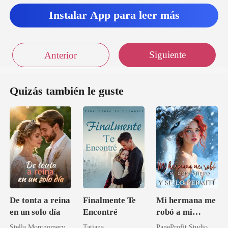
Instalar App para leer más
Siguiente
Anterior
Quizás también le guste
De tonta a reina
Finalmente Te
Mi hermana me
en un solo día
Encontré
robó a mi
compañero y se
Stella Montgomery
Tatiana
PageProfit Studio