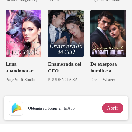
lo permití
Luna
Enamorada del
De exesposa
abandonada:
CEO
humilde a
Ahora intocable
magnate
PageProfit Studio
PRUDENCIA SANDOVAL
Dream Weaver
brillante
Abrir
Obtenga su bonus en la App