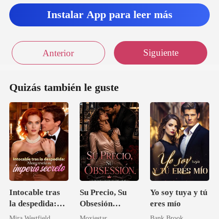
Instalar App para leer más
Siguiente
Anterior
Quizás también le guste
Intocable tras
Su Precio, Su
Yo soy tuya y tú
la despedida:
Obsesión
eres mío
Ahora revela su
(Romance
Mira Westfield
Moxiestar
Bank Brook