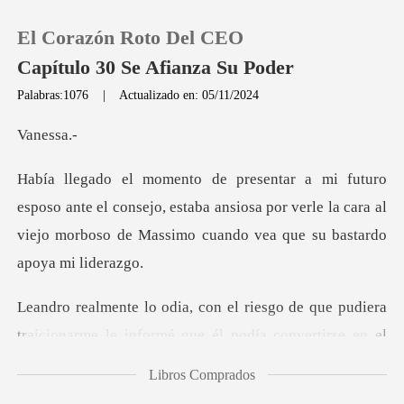
El Corazón Roto Del CEO
Capítulo 30 Se Afianza Su Poder
Palabras:1076
|
Actualizado en: 05/11/2024
0
ess
Recargar
e el consejo, estaba ansiosa por verle la cara al
viejo morb
Historia
Salir
era
traicionarme le informé que él podía convertirse
Instalar APP
Libros Comprados