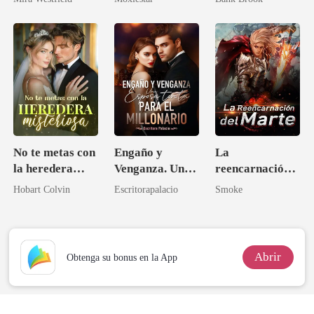
imperio secreto
erótico con
multimillonario
/ Romance
oscuro)
No te metas con
Engaño y
La
la heredera
Venganza. Una
reencarnación
misteriosa
esposa tonta
del Marte
Hobart Colvin
Escritorapalacio
Smoke
para el
millonario
Abrir
Obtenga su bonus en la App