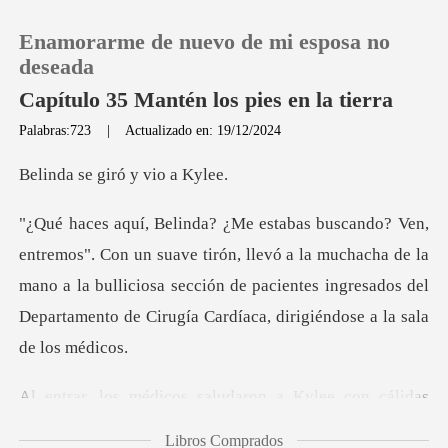
Enamorarme de nuevo de mi esposa no
deseada
Capítulo 35 Mantén los pies en la tierra
Palabras:723
|
Actualizado en: 19/12/2024
0
giró y vi
Recargar
rón, llevó a la muchacha de la
Historia
mano a la bulliciosa sección de pacientes ingresa
Salir
Instalar APP
aludaron a Kylee con cál
Libros Comprados