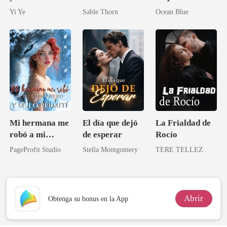
Encantadora
salvaje?
caras
Yi Ye
Sable Thorn
Ocean Blue
Madre
Mi hermana me
El día que dejó
La Frialdad de
robó a mi
de esperar
Rocío
compañero y se
PageProfit Studio
Stella Montgomery
TERE TELLEZ
lo permití
Abrir
Obtenga su bonus en la App