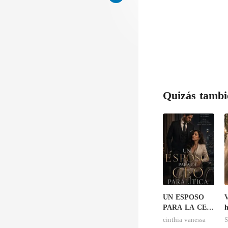
Quizás tambi
UN ESPOSO
V
PARA LA CEO
h
PARALITICA
cinthia vanessa
S
h