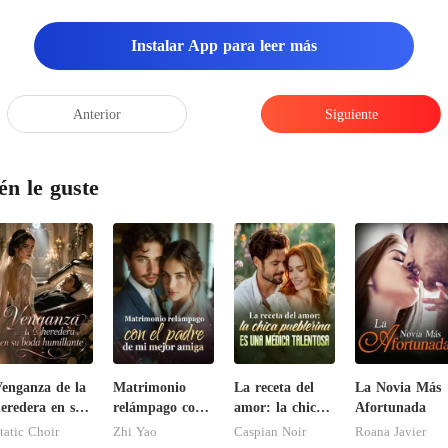
Instalar App para leer más
Anterior
Siguiente
én le guste
enganza de la
Matrimonio
La receta del
La Novia Más
eredera en su
relámpago con
amor: la chica
Afortunada
boda
el padre de mi
pueblerina es
tatic Choir
Zhi Yao
Caspian Noir
Roana Javier
umillante
mejor amiga
una médica