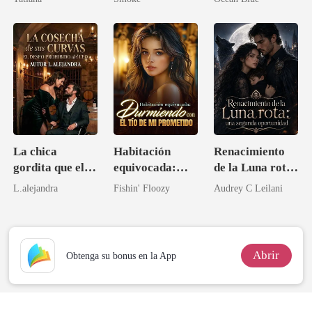
La chica
Habitación
Renacimiento
gordita que el
equivocada:
de la Luna rota:
CEO invalidó
Durmiendo con
una segunda
L.alejandra
Fishin' Floozy
Audrey C Leilani
no quería amar
el tío de mi
oportunidad
prometido
Abrir
Obtenga su bonus en la App