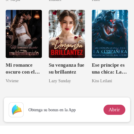
Alfa Maldito
Mi romance
Su venganza fue
Ese príncipe es
oscuro con el
su brillantez
una chica: La
multimillonario
compañera
Viviene
Lazy Sunday
Kiss Leilani
esclava cautiva
del malvado rey
Abrir
Obtenga su bonus en la App