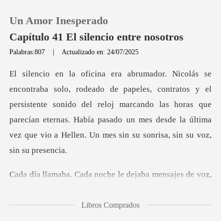
Un Amor Inesperado
Capítulo 41 El silencio entre nosotros
Palabras:807
|
Actualizado en: 24/07/2025
0
atos y el
Recargar
persistente sonido del reloj marcando las horas que
parecían eternas. Había pasado u
Historia
Salir
a noche le dejaba men
Instalar APP
Libros Comprados