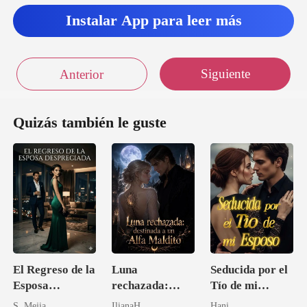
Instalar App para leer más
Siguiente
Anterior
Quizás también le guste
El Regreso de la
Luna
Seducida por el
Esposa
rechazada:
Tío de mi
Despreciada
destinada a un
Esposo
S. Mejia
IlianaH
Hani