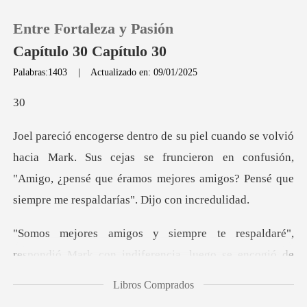
Entre Fortaleza y Pasión
Capítulo 30 Capítulo 30
Palabras:1403
|
Actualizado en: 09/01/2025
0
Recargar
Sus cejas se fruncieron en confusión,
"Amigo, ¿pensé que éramos mejo
Historia
Salir
,
respondió Mark con indiferencia, luego se en
Instalar APP
Libros Comprados