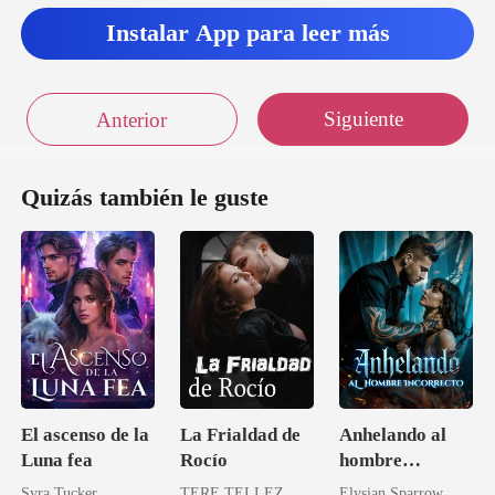
Instalar App para leer más
Siguiente
Anterior
Quizás también le guste
El ascenso de la
La Frialdad de
Anhelando al
Luna fea
Rocío
hombre
incorrecto
Syra Tucker
TERE TELLEZ
Elysian Sparrow