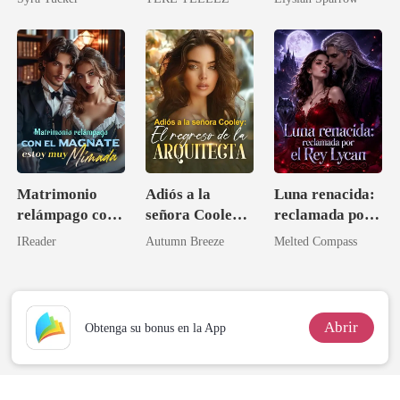
Matrimonio
Adiós a la
Luna renacida:
relámpago con
señora Cooley:
reclamada por
el magnate,
El regreso de la
el Rey Lycan
IReader
Autumn Breeze
Melted Compass
estoy muy
arquitecta
mimada
Abrir
Obtenga su bonus en la App