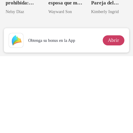
prohibida:
esposa que me
Pareja del
Sometida por el
robó el corazón
Profesor
Nelsy Díaz
Wayward Son
Kimberly Ingrid
tío de mi esposo.
Abrir
Obtenga su bonus en la App