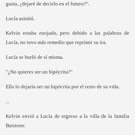
a as
o a las palabras de
Lucía, no tuv
burló de
es ser un
un hipócrita por e
.
e regreso a la villa d