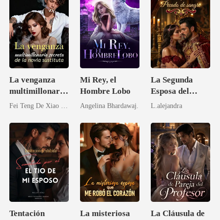
La venganza
Mi Rey, el
La Segunda
multimillonaria
Hombre Lobo
Esposa del
secreta de la
Sultán: Pecado
Fei Teng De Xiao Kai Shui
Angelina Bhardawaj.
L.alejandra
novia sustituta
de Sangre
Tentación
La misteriosa
La Cláusula de