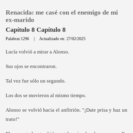
Renacida: me casé con el enemigo de mi
ex-marido
Capítulo 8 Capítulo 8
Palabras:1296
|
Actualizado en: 27/02/2025
0
ió a mirar
Recargar
se enco
Historia
ue sólo u
ovieron al m
Salir
el anfitrión. "¡Date
Instalar APP