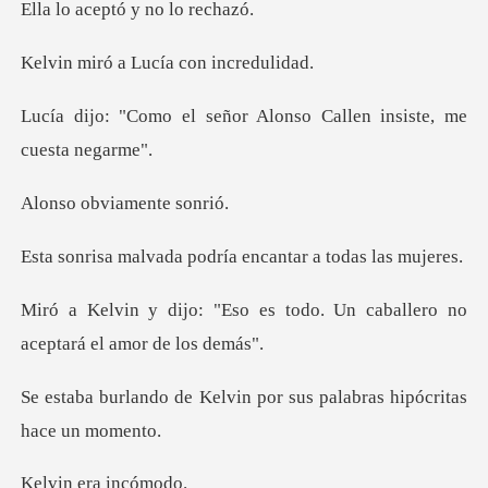
eptó y no
a Lucía con
ñor Alonso Callen insis
bviament
a podría encantar a
es todo. Un caballero no
ac
lvin por sus palabras hi
era i