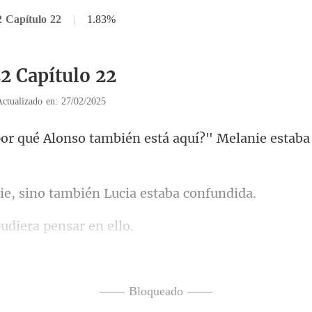
2 Capítulo 22
|
1.83%
22 Capítulo 22
Actualizado en: 27/02/2025
también está aquí?" Melanie
ino también Lucia
udiera pen
a corona que Lucía
era la gema azul en la que
—— Bloqueado ——