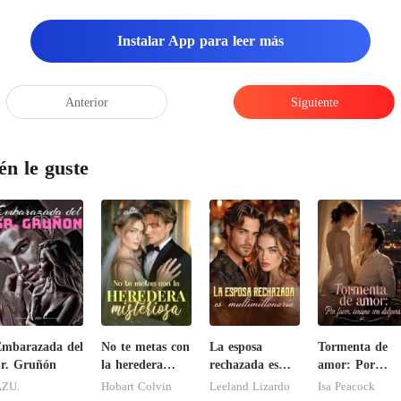
Instalar App para leer más
Anterior
Siguiente
én le guste
mbarazada del
No te metas con
La esposa
Tormenta de
r. Gruñón
la heredera
rechazada es
amor: Por
misteriosa
multimillonaria
favor, ámame
ZU.
Hobart Colvin
Leeland Lizardo
Isa Peacock
con dulzura