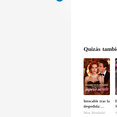
Quizás tambi
Intocable tras la
E
despedida:
S
Ahora revela su
Mira Westfield
A
imperio secreto