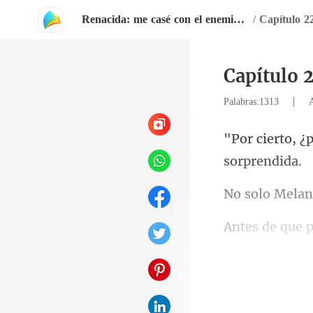
Renacida: me casé con el enemigo de mi ex-marido
/
Capítulo 2
Capítulo 
|
Palabras:1313
p