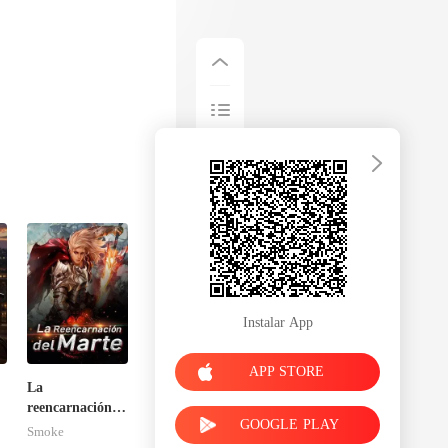
Instalar App
APP STORE
La
reencarnación
GOOGLE PLAY
del Marte
Smoke