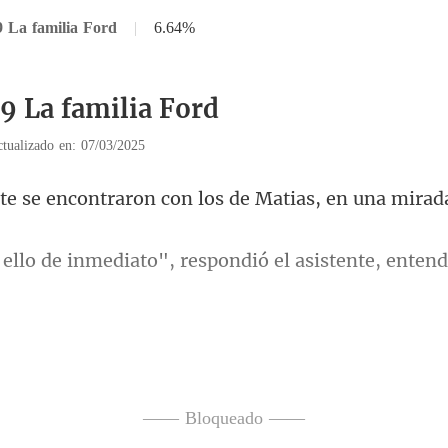
9 La familia Ford
|
6.64%
39 La familia Ford
tualizado en: 07/03/2025
ntraron con los de Matia
to", respondió el asistente,
a 
a, pues se percató de la tensió
—— Bloqueado ——