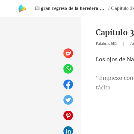
El gran regreso de la heredera despechada
/
Capítulo 3
Capítulo 
|
Palabras:685
Ac
expresión seri