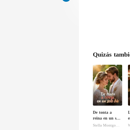
Quizás tambi
De tonta a
L
reina en un solo
e
día
r
Stella Montgomery
W