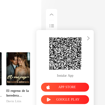
Instalar App
APP STORE
El regreso de la
O
heredera
GOOGLE PLAY
adorada
Davin Litin