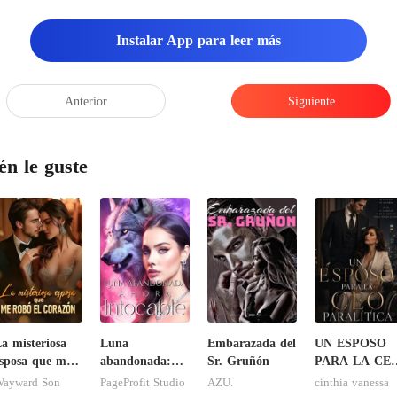
Instalar App para leer más
Anterior
Siguiente
én le guste
a misteriosa
Luna
Embarazada del
UN ESPOSO
sposa que me
abandonada:
Sr. Gruñón
PARA LA CE
obó el corazón
Ahora intocable
PARALITICA
ayward Son
PageProfit Studio
AZU.
cinthia vanessa