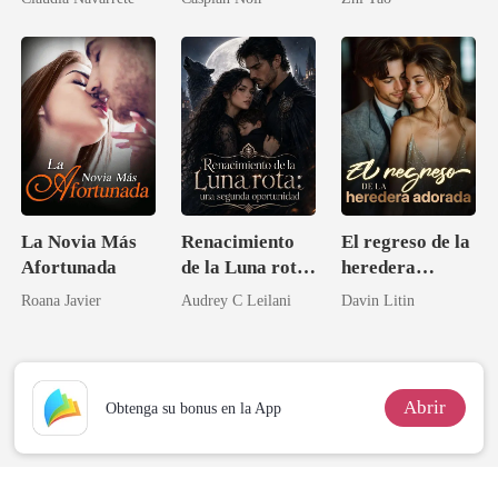
extraordinaria
mejor amiga
La Novia Más
Renacimiento
El regreso de la
Afortunada
de la Luna rota:
heredera
una segunda
adorada
Roana Javier
Audrey C Leilani
Davin Litin
oportunidad
Abrir
Obtenga su bonus en la App