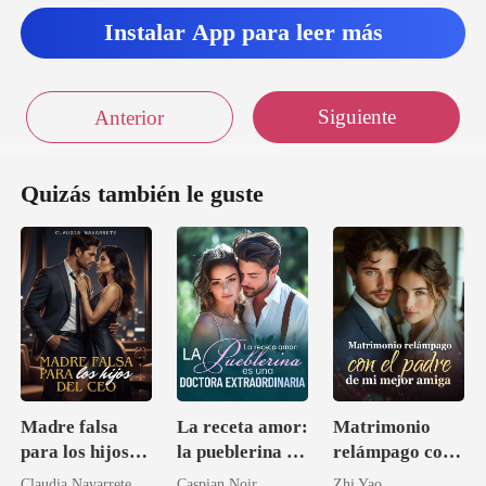
Instalar App para leer más
Siguiente
Anterior
Quizás también le guste
Madre falsa
La receta amor:
Matrimonio
para los hijos
la pueblerina es
relámpago con
del CEO
una doctora
el padre de mi
Claudia Navarrete
Caspian Noir
Zhi Yao