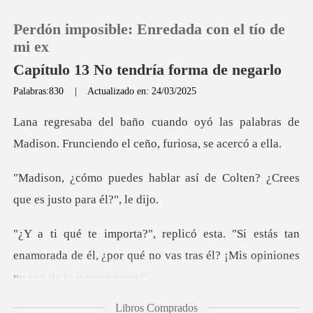
Perdón imposible: Enredada con el tío de
mi ex
Capítulo 13 No tendría forma de negarlo
Palabras:830
|
Actualizado en: 24/03/2025
0
las palabras de
Recargar
Madison. Frunciendo
r así de Colten? ¿Crees
Historia
que
Salir
stás tan
enamorada de él, ¿por qué no vas tras
Instalar APP
Libros Comprados
me