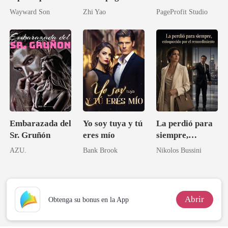
robó el corazón
el padre de mi
abandonada
Wayward Son
Zhi Yao
PageProfit Studio
mejor amiga
Embarazada del
Yo soy tuya y tú
La perdió para
Sr. Gruñón
eres mío
siempre,
enloquecido por
AZU.
Bank Brook
Nikolos Bussini
el
remordimiento
Abrir
Obtenga su bonus en la App