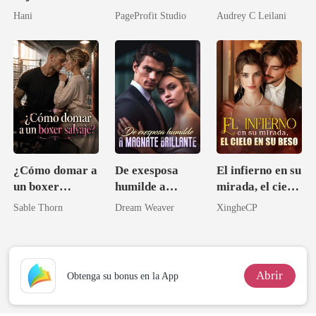
Magnate
compañero y se
una segunda
Hani
PageProfit Studio
Audrey C Leilani
lo permití
oportunidad
¿Cómo domar a
De exesposa
El infierno en su
un boxer
humilde a
mirada, el cielo
salvaje?
magnate
en su beso
Sable Thorn
Dream Weaver
XingheCP
brillante
Abrir
Obtenga su bonus en la App