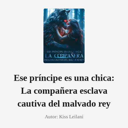
0
Recargar
Historia
Ese príncipe es una chica:
La compañera esclava
Salir
cautiva del malvado rey
Instalar APP
Autor:
Kiss Leilani