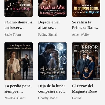
¿Cómo domar a
Dejada en el
Se retira la
un boxer
altar, se
Primera Dama,
salvaje?
convirtió en la
y entra Su
Sable Thorn
Fading Signal
Asher Wolfe
novia de su
Majestad
archienemigo
La perdió para
Hija de la luna:
El Error del
siempre,
compañera rota
Magnate Ruso
enloquecido por
del Alfa
Nikolos Bussini
Ghostly Mode
DaniM
el