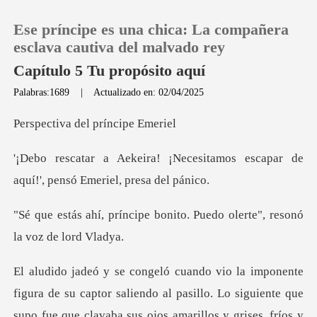
Ese príncipe es una chica: La compañera
esclava cautiva del malvado rey
Capítulo 5 Tu propósito aquí
Palabras:1689
|
Actualizado en: 02/04/2025
0
a del prín
Recargar
cesitamos escapar de
aquí!', p
Historia
bonito. Puedo olerte", res
Salir
Instalar APP
u captor saliendo al pasillo. Lo siguiente que
supo fue que clava