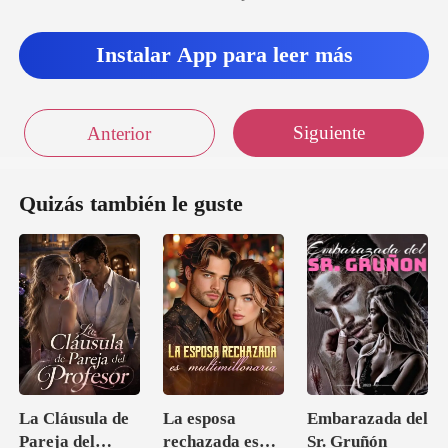
Instalar App para leer más
Siguiente
Anterior
Quizás también le guste
La Cláusula de
La esposa
Embarazada del
Pareja del
rechazada es
Sr. Gruñón