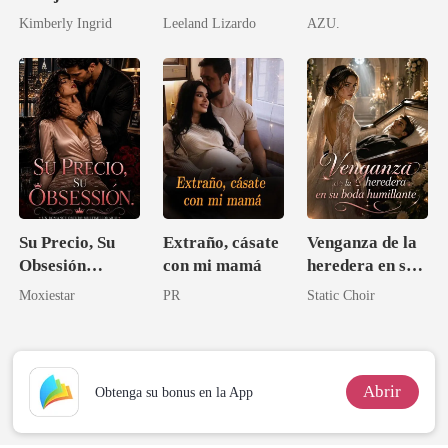
Profesor
multimillonaria
Kimberly Ingrid
Leeland Lizardo
AZU.
Su Precio, Su
Extraño, cásate
Venganza de la
Obsesión
con mi mamá
heredera en su
(Romance
boda humillante
Moxiestar
PR
Static Choir
erótico con
multimillonario
/ Romance
oscuro)
Abrir
Obtenga su bonus en la App