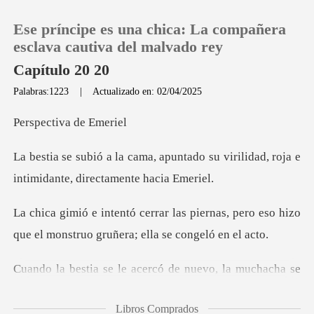
Ese príncipe es una chica: La compañera
esclava cautiva del malvado rey
Capítulo 20 20
Palabras:1223
|
Actualizado en: 02/04/2025
0
tiva de
Recargar
ntado su virilidad, roja e
intimi
Historia
iernas, pero eso hizo
Salir
que el monstruo
Instalar APP
evo, la muchacha se
arrodilló y se
Libros Comprados