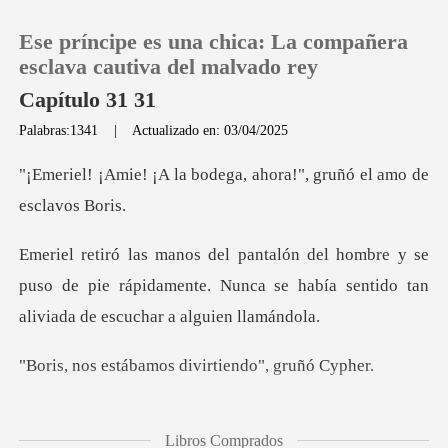
Ese príncipe es una chica: La compañera
esclava cautiva del malvado rey
Capítulo 31 31
Palabras:1341
|
Actualizado en: 03/04/2025
0
bodega, ahora!", gruñó e
Recargar
y se
Historia
puso de pie rápidamente. Nunca se había sent
Salir
bamos divirtiend
Instalar APP
os y no en este momento
Libros Comprados