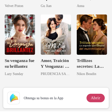
Alfa
fue dejarla
Velvet Piston
Gu Jian
Anna
Su venganza fue
Amor, Traición
Trillizos
su brillantez
Y Venganza: Mi
secretos: La
Ex Encantadora
segunda
Lazy Sunday
PRUDENCIA SANDOVAL
Nikos Boudin
oportunidad del
multimillonario
Abrir
Obtenga su bonus en la App