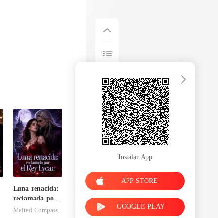
Instalar App
APP STORE
Luna renacida:
reclamada por
GOOGLE PLAY
el Rey Lycan
Melted Compass