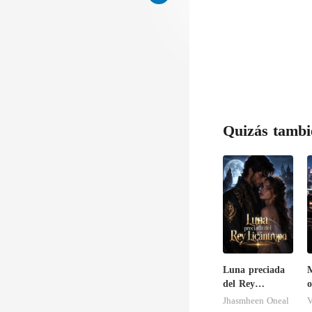
Quizás tambi
Luna preciada
del Rey
o
Licántropo
m
Jhasmheen Oneal
V