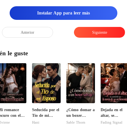
iliarizado con todos los
Instalar App para leer más
Anterior
Siguiente
én le guste
Mi romance
Seducida por el
¿Cómo domar a
Dejada en el
scuro con el
Tío de mi
un boxer
altar, se
ultimillonario
Esposo
salvaje?
convirtió en la
iviene
Hani
Sable Thorn
Fading Signal
novia de su