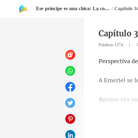
Ese príncipe es una chica: La compañera esclava cautiva del malvado rey
/
Capítulo 3
Capítulo 
|
Palabras:1374
tiva de
mejor que pas