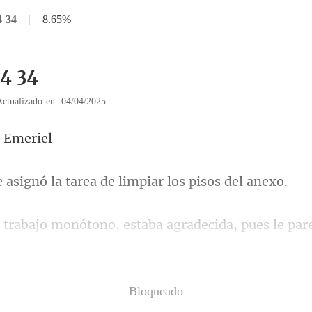
4 34
|
8.65%
34 34
Actualizado en: 04/04/2025
ó la tarea de limpiar
ar
ar tiempo en la taberna. Después d
—— Bloqueado ——