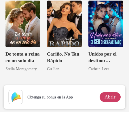
De tonta a reina
Cariño, No Tan
Unidos por el
en un solo día
Rápido
destino:
casarme con el
Stella Montgomery
Gu Jian
Cathrin Lees
CEO
discapacitado
Abrir
Obtenga su bonus en la App