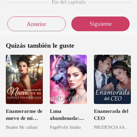
Fin del capítulo
Siguiente
Anterior
Quizás también le guste
Enamorarme de
Luna
Enamorada del
nuevo de mi
abandonada:
CEO
esposa no
Ahora intocable
Braden Mc callum
PageProfit Studio
PRUDENCIA SANDOVAL
deseada