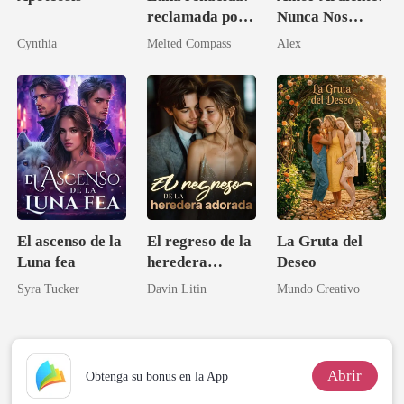
reclamada por
Nunca Nos
el Rey Lycan
Separaremos
Cynthia
Melted Compass
Alex
El ascenso de la
El regreso de la
La Gruta del
Luna fea
heredera
Deseo
adorada
Syra Tucker
Davin Litin
Mundo Creativo
Abrir
Obtenga su bonus en la App