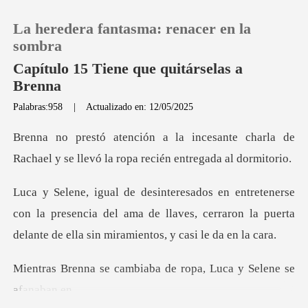
La heredera fantasma: renacer en la
sombra
Capítulo 15 Tiene que quitárselas a
Brenna
0
Palabras:958
|
Actualizado en: 12/05/2025
ante charla de
Recargar
Rachael y se llevó la
Historia
on la presencia del ama de llaves, cerraron la puerta
Salir
de
Instalar APP
biaba de ropa, Luca y