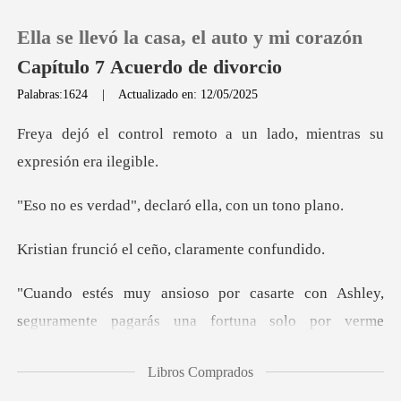
Ella se llevó la casa, el auto y mi corazón
Capítulo 7 Acuerdo de divorcio
Palabras:1624
|
Actualizado en: 12/05/2025
0
oto a un lado, mientras s
Recargar
", declaró ella,
Historia
el ceño, claram
Salir
ramente pagarás una fortuna solo por verme
Instalar APP
desaparecer
Libros Comprados