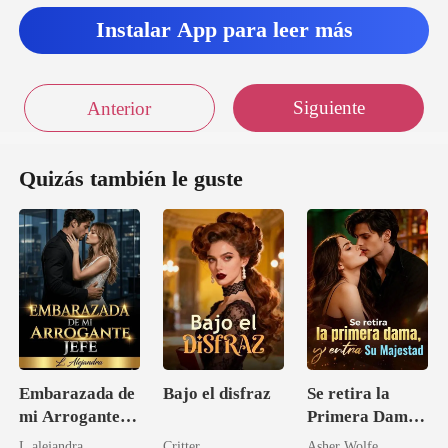
Instalar App para leer más
Siguiente
Anterior
Quizás también le guste
Embarazada de
Bajo el disfraz
Se retira la
mi Arrogante
Primera Dama,
Jefe
y entra Su
L.alejandra
Critter
Asher Wolfe