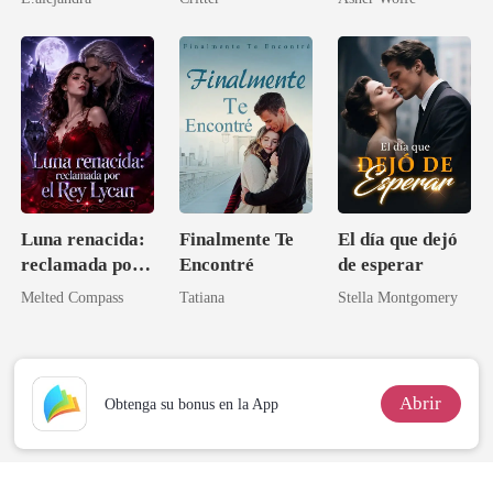
Majestad
Luna renacida:
Finalmente Te
El día que dejó
reclamada por
Encontré
de esperar
el Rey Lycan
Melted Compass
Tatiana
Stella Montgomery
Abrir
Obtenga su bonus en la App