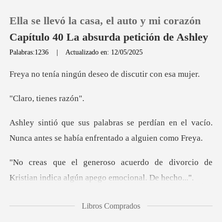
Ella se llevó la casa, el auto y mi corazón
Capítulo 40 La absurda petición de Ashley
Palabras:1236
|
Actualizado en: 12/05/2025
0
gún deseo de discu
tienes
Recargar
rdían en el vacío.
Historia
Nunca antes se ha
Salir
de divorcio de
Kristian indica alg
Instalar APP
na oleada de fur
Libros Comprados