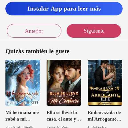
Instalar App para leer más
Siguiente
Anterior
Quizás también le guste
Mi hermana me
Ella se llevó la
Embarazada de
robó a mi
casa, el auto y
mi Arrogante
compañero y se
mi corazón
Jefe
PageProfit Studio
Emerald Rose
L.alejandra