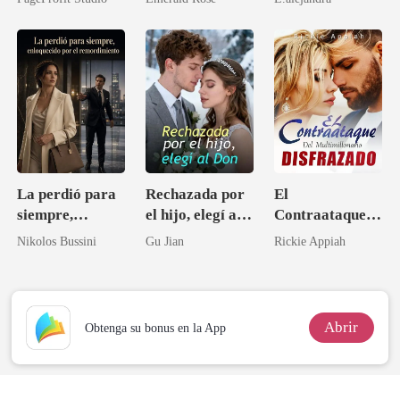
lo permití
La perdió para
Rechazada por
El
siempre,
el hijo, elegí al
Contraataque
enloquecido por
Don
del
Nikolos Bussini
Gu Jian
Rickie Appiah
el
Multimillonario
remordimiento
Disfrazado
Abrir
Obtenga su bonus en la App