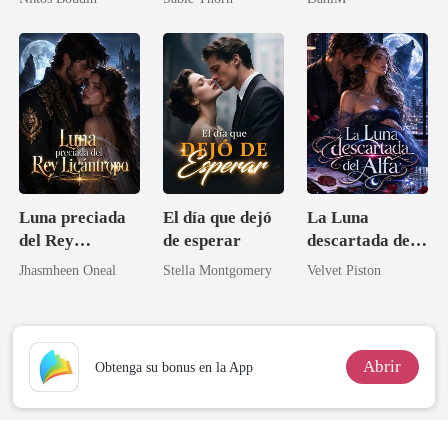
oportunidad del
multimillonario
Luna preciada
El día que dejó
La Luna
del Rey
de esperar
descartada del
Licántropo
Alfa
Jhasmheen Oneal
Stella Montgomery
Velvet Piston
Abrir
Obtenga su bonus en la App