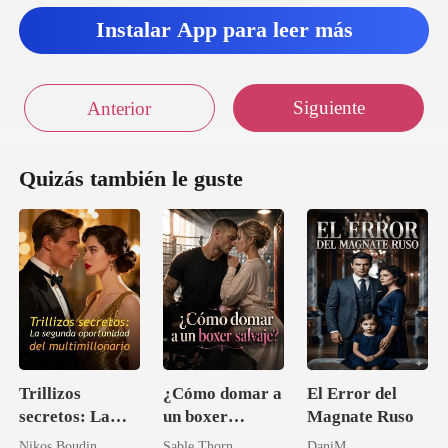
Instalar App para leer más
Siguiente
Anterior
Quizás también le guste
Trillizos
¿Cómo domar a
El Error del
secretos: La
un boxer
Magnate Ruso
segunda
salvaje?
Nikos Boudin
Sable Thorn
DaniM