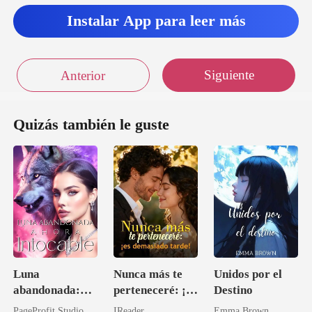
Instalar App para leer más
Siguiente
Anterior
Quizás también le guste
Luna
Nunca más te
Unidos por el
abandonada:
perteneceré: ¡es
Destino
Ahora intocable
demasiado
PageProfit Studio
IReader
Emma Brown