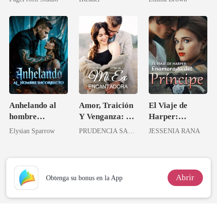
tarde!
Anhelando al
Amor, Traición
El Viaje de
hombre
Y Venganza: Mi
Harper:
incorrecto
Ex Encantadora
Enamorada del
Elysian Sparrow
PRUDENCIA SANDOVAL
JESSENIA RANA
Príncipe
Abrir
Obtenga su bonus en la App