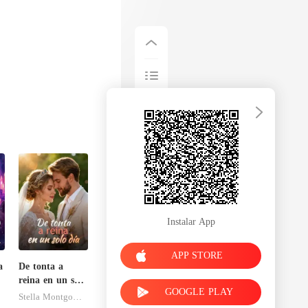
Instalar App
APP STORE
a
De tonta a
reina en un solo
GOOGLE PLAY
día
Stella Montgomery