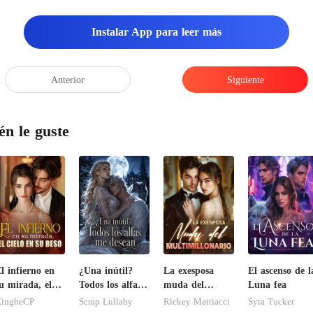
Instalar App para leer más
Anterior
Siguiente
én le guste
l infierno en
¿Una inútil?
La exesposa
El ascenso de l
u mirada, el
Todos los alfas
muda del
Luna fea
ielo en su beso
me desean
multimillonario
ingheCP
Scrap Lullaby
Rickey Mattiacci
Syra Tucker