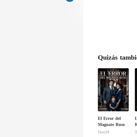
Quizás tambi
El Error del
L
Magnate Ruso
R
DaniM