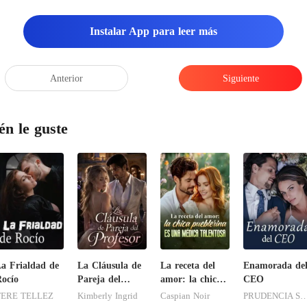
Instalar App para leer más
Anterior
Siguiente
én le guste
a Frialdad de
La Cláusula de
La receta del
Enamorada de
ocío
Pareja del
amor: la chica
CEO
Profesor
pueblerina es
TERE TELLEZ
Kimberly Ingrid
Caspian Noir
PRUDENCIA SAND
una médica