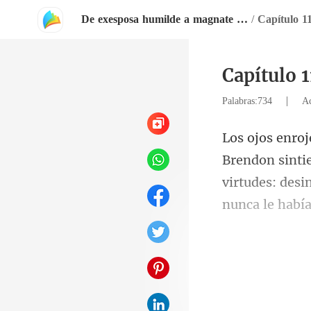
De exesposa humilde a magnate brillante
/
Capítulo 1
Capítulo 
|
Palabras:734
Ac
virtudes: desi