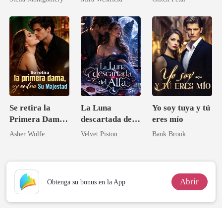
imperio secreto
Se retira la
La Luna
Yo soy tuya y tú
Primera Dama,
descartada del
eres mío
y entra Su
Alfa
Asher Wolfe
Velvet Piston
Bank Brook
Majestad
Abrir
Obtenga su bonus en la App