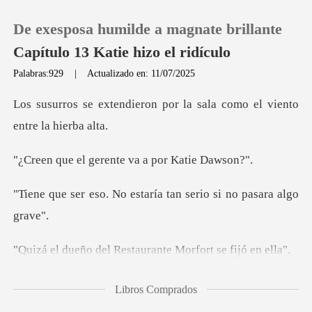
De exesposa humilde a magnate brillante
Capítulo 13 Katie hizo el ridículo
Palabras:929
|
Actualizado en: 11/07/2025
0
on por la sala como el vi
Recargar
erente va a por
Historia
estaría tan serio si
Salir
Restaurante Morfor
Instalar APP
acaban de encontrar una
Libros Comprados
mina