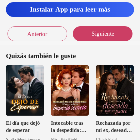
Instalar App para leer más
Siguiente
Anterior
Quizás también le guste
El día que dejó
Intocable tras
Rechazada por
de esperar
la despedida:
mi ex, deseada
Ahora revela su
por su padre
Stella Montgomery
Mira Westfield
Glitch Petal