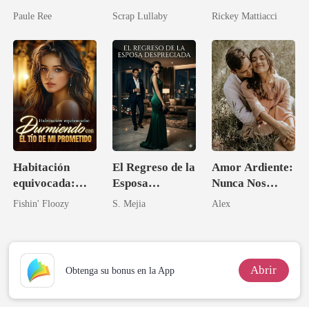
me desean
multimillonario
Paule Ree
Scrap Lullaby
Rickey Mattiacci
Habitación
El Regreso de la
Amor Ardiente:
equivocada:
Esposa
Nunca Nos
Durmiendo con
Despreciada
Separaremos
Fishin' Floozy
S. Mejia
Alex
el tío de mi
prometido
Abrir
Obtenga su bonus en la App