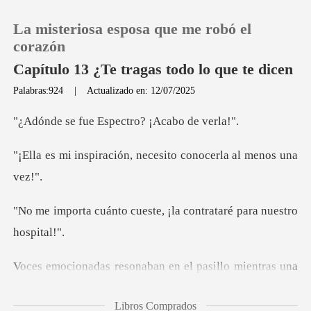
La misteriosa esposa que me robó el
corazón
Capítulo 13 ¿Te tragas todo lo que te dicen
Palabras:924
|
Actualizado en: 12/07/2025
0
Espectro? ¡Aca
Recargar
ión, necesito conocer
Historia
ueste, ¡la contrataré p
Salir
Instalar APP
as una
multitud de doctores entraba corriendo, c
Libros Comprados