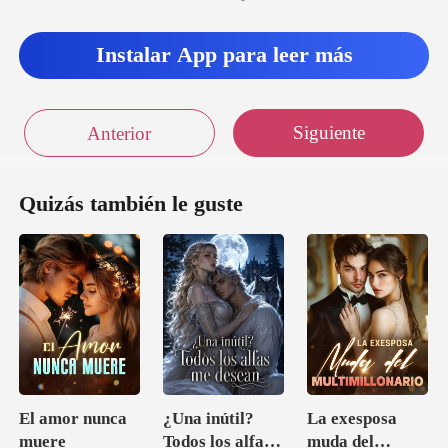
ran
Instalar App para leer más
Siguiente
Anterior
Quizás también le guste
El amor nunca
¿Una inútil?
La exesposa
muere
Todos los alfas
muda del