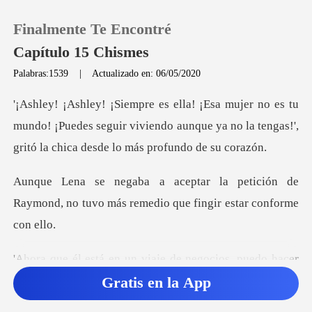
Finalmente Te Encontré
Capítulo 15 Chismes
Palabras:1539
|
Actualizado en: 06/05/2020
0
u
mundo! ¡Puedes seguir viviendo aunque ya no la tengas
Recargar
tición de
Historia
Raymond, no tuvo más remedi
Salir
un viaje de negocios,
Instalar APP
Gratis en la App