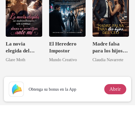
La novia
El Heredero
Madre falsa
elegida del
Impostor
para los hijos
multimillonario
del CEO
Glare Moth
Mundo Creativo
Claudia Navarrete
en coma: ahora
se arrodillan
ante mí
Abrir
Obtenga su bonus en la App