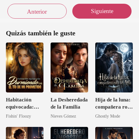
Siguiente
Anterior
Quizás también le guste
Habitación
La Desheredada
Hija de la luna:
equivocada:
de la Familia
compañera rota
Durmiendo con
del Alfa
Fishin' Floozy
Nieves Gómez
Ghostly Mode
el tío de mi
prometido