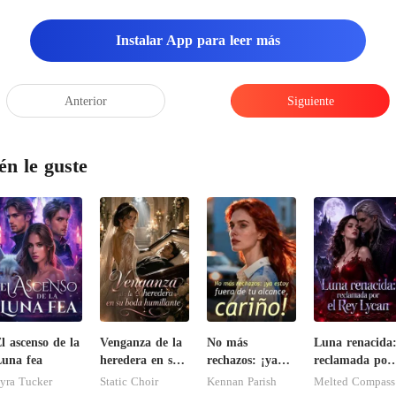
Instalar App para leer más
Anterior
Siguiente
én le guste
l ascenso de la
Venganza de la
No más
Luna renacida
una fea
heredera en su
rechazos: ¡ya
reclamada por
boda
estoy fuera de
el Rey Lycan
yra Tucker
Static Choir
Kennan Parish
Melted Compass
humillante
tu alcance,