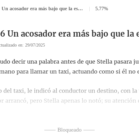
Capítulo 36 Un acosador era más bajo que la escoria
|
5.77%
36 Un acosador era más bajo que la 
tualizado en: 29/07/2025
lla pasara ju
 mano para llam
la
or arrancó, pero Stella apenas lo
—— Bloqueado ——