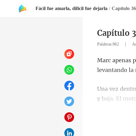
Fácil fue amarla, difícil fue dejarla
/
Capítulo 
|
Palabras:862
Ac
levantando la
y baja. El mot