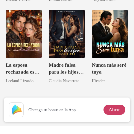
brillante
La esposa
Madre falsa
Nunca más seré
rechazada es
para los hijos
tuya
multimillonaria
del CEO
Leeland Lizardo
Claudia Navarrete
IReader
Abrir
Obtenga su bonus en la App