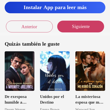
Instalar App para leer más
Siguiente
Anterior
Quizás también le guste
De exesposa
Unidos por el
La misteriosa
humilde a
Destino
esposa que me
magnate
robó el corazón
Dream Weaver
Emma Brown
Wayward Son