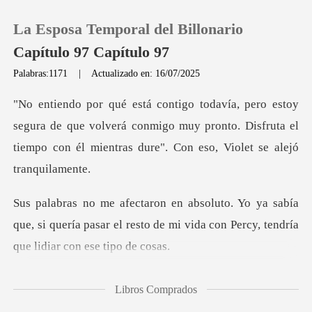
La Esposa Temporal del Billonario
Capítulo 97 Capítulo 97
Palabras:1171
|
Actualizado en: 16/07/2025
0
a de que volverá conmigo muy pronto. Disfruta el
Recargar
tiempo con
Historia
abía
Salir
que, si quería pasar el resto de mi vida con
Instalar APP
ue tend
Libros Comprados