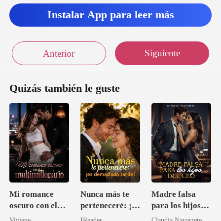
Instalar App para leer más
Siguiente
Anterior
Quizás también le guste
Mi romance
Nunca más te
Madre falsa
oscuro con el
perteneceré: ¡es
para los hijos
multimillonario
demasiado
del CEO
Viviene
IReader
Claudia Navarrete