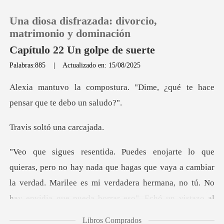
Una diosa disfrazada: divorcio,
matrimonio y dominación
Capítulo 22 Un golpe de suerte
Palabras:885
|
Actualizado en: 15/08/2025
0
a. "Dime, ¿qué te hace
Recargar
pens
ltó una c
Historia
Salir
e hagas que vaya a cambiar
la verdad. Marilee es mi verdadera hermana, no tú.
Instalar APP
Libros Comprados