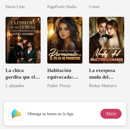
adorada
Davin Litin
PageProfit Studio
Critter
La chica
Habitación
La exesposa
gordita que el
equivocada:
muda del
CEO invalidó
Durmiendo con
multimillonario
L.alejandra
Fishin' Floozy
Rickey Mattiacci
no quería amar
el tío de mi
prometido
Abrir
Obtenga su bonus en la App