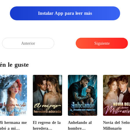
aron al reprimir el
Instalar App para leer más
Anterior
Siguiente
én le guste
Mi hermana me
El regreso de la
Anhelando al
Novia del Seño
obó a mi
heredera
hombre
Millonario