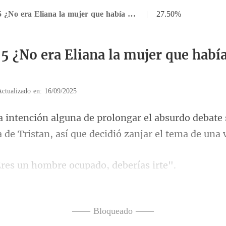
Capítulo 55 ¿No era Eliana la mujer que había estado buscando
|
27.50%
55 ¿No era Eliana la mujer que habí
Actualizado en: 16/09/2025
l absurdo debate 
 de Tri
un hombre ocupado
Tristan con voz suave. "Aú
—— Bloqueado ——