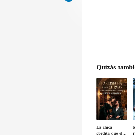
Quizás tambi
La chica
gordita que el
r