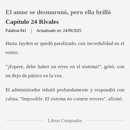
El amor se desmoronó, pero ella brilló
Capítulo 24 Rivales
Palabras:841
|
Actualizado en: 24/09/2025
0
paralizado, con incr
Recargar
en el sistema!", gritó, con
Historia
y respondió con
Salir
calma. "Imposible. E
Instalar APP
les de la multitud
Libros Comprados
interc