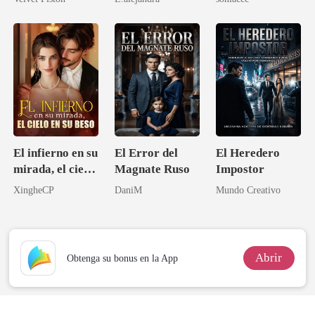
no quería amar
El infierno en su
El Error del
El Heredero
mirada, el cielo
Magnate Ruso
Impostor
en su beso
XingheCP
DaniM
Mundo Creativo
Abrir
Obtenga su bonus en la App