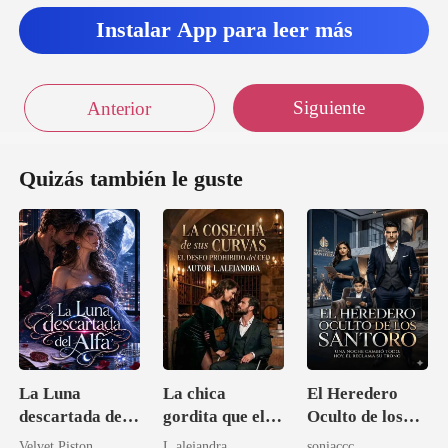
Instalar App para leer más
Siguiente
Anterior
Quizás también le guste
La Luna
La chica
El Heredero
descartada del
gordita que el
Oculto de los
Alfa
CEO invalidó
Santoro
Velvet Piston
L.alejandra
soniaccc