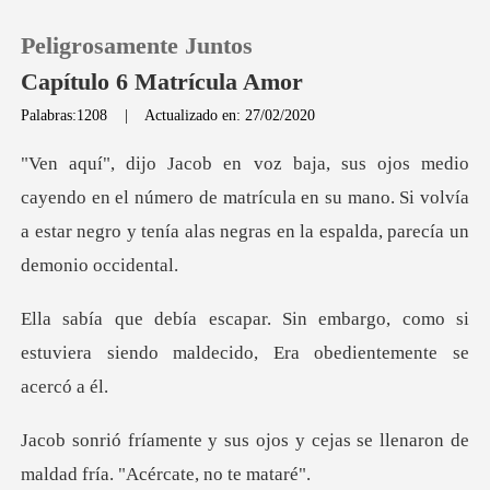
Peligrosamente Juntos
Capítulo 6 Matrícula Amor
Palabras:1208
|
Actualizado en: 27/02/2020
0
el número de matrícula en su mano. Si volvía
Recargar
a estar negro y t
Historia
rgo, como si
Salir
estuviera siendo maldecid
Instalar APP
s y cejas se llenaron de
maldad