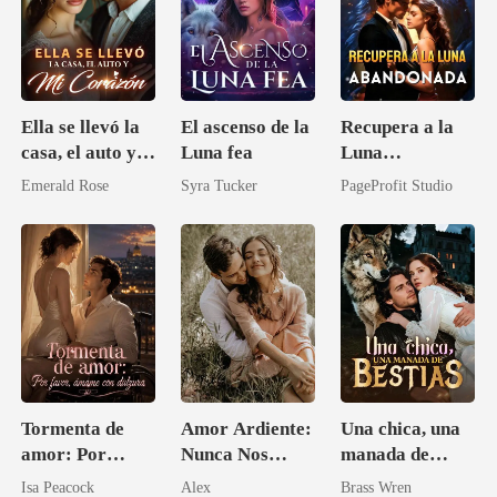
Ella se llevó la
El ascenso de la
Recupera a la
casa, el auto y
Luna fea
Luna
mi corazón
abandonada
Emerald Rose
Syra Tucker
PageProfit Studio
Tormenta de
Amor Ardiente:
Una chica, una
amor: Por
Nunca Nos
manada de
favor, ámame
Separaremos
bestias
Isa Peacock
Alex
Brass Wren