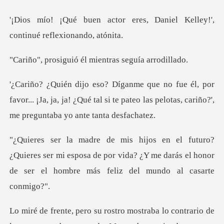
eres, Daniel Kelley!',
conti
ió él mientras se
favor... ¡Ja, ja, ja! ¿Qué tal si te pateo las pelot
res ser mi esposa de por vida? ¿Y me darás el honor
de
de