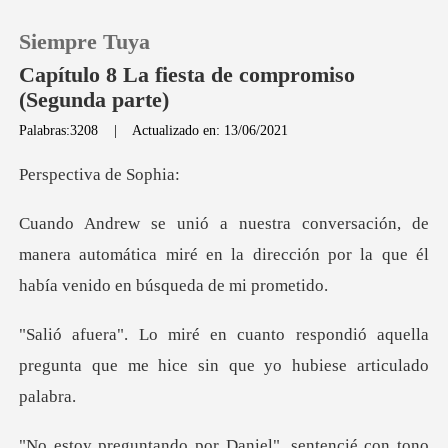
Siempre Tuya
Capítulo 8 La fiesta de compromiso
(Segunda parte)
Palabras:3208
|
Actualizado en: 13/06/2021
0
tiva de
Recargar
manera automática miré en la dirección por la q
Historia
Salir
pondió aquella
pregunta que me hice s
Instalar APP
por Daniel", sentenc