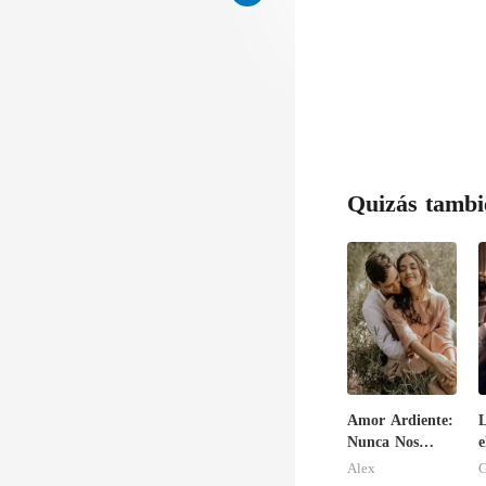
así
perder el ritm
Quizás tambi
Amor Ardiente:
L
Nunca Nos
e
Separaremos
m
Alex
G
e