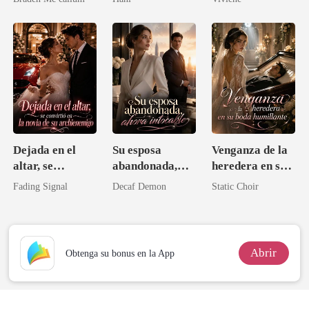
deseada
Dejada en el
Su esposa
Venganza de la
altar, se
abandonada,
heredera en su
convirtió en la
ahora intocable
boda humillante
Fading Signal
Decaf Demon
Static Choir
novia de su
archienemigo
Abrir
Obtenga su bonus en la App