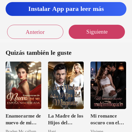
Instalar App para leer más
Siguiente
Anterior
Quizás también le guste
Enamorarme de
La Madre de los
Mi romance
nuevo de mi
Hijos del
oscuro con el
esposa no
Magnate
multimillonario
Braden Mc callum
Hani
Viviene